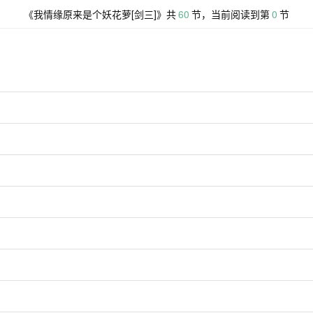
《
我情缘原来是个妖花萝[剑三]
》共
60
节，当前阅读到第
0
节