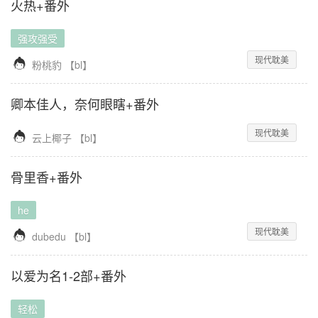
火热+番外
强攻强受
现代耽美

粉桃豹
【
bl
】
卿本佳人，奈何眼瞎+番外
现代耽美

云上椰子
【
bl
】
骨里香+番外
he
现代耽美

dubedu
【
bl
】
以爱为名1-2部+番外
轻松