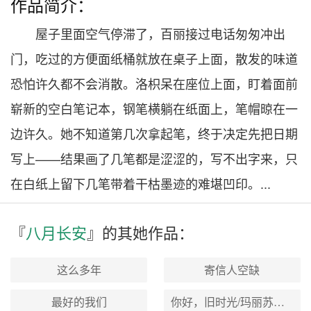
作品简介：
屋子里面空气停滞了，百丽接过电话匆匆冲出
门，吃过的方便面纸桶就放在桌子上面，散发的味道
恐怕许久都不会消散。洛枳呆在座位上面，盯着面前
崭新的空白笔记本，钢笔横躺在纸面上，笔帽晾在一
边许久。她不知道第几次拿起笔，终于决定先把日期
写上——结果画了几笔都是涩涩的，写不出字来，只
在白纸上留下几笔带着干枯墨迹的难堪凹印。...
『
八月长安
』的其
她
作品：
这么多年
寄信人空缺
最好的我们
你好，旧时光/玛丽苏病例报告