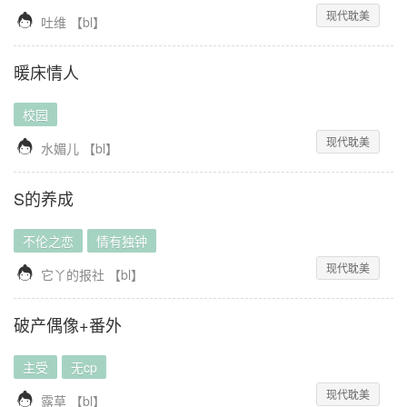
现代耽美

吐维
【
bl
】
暖床情人
校园
现代耽美

水媚儿
【
bl
】
S的养成
不伦之恋
情有独钟
现代耽美

它丫的报社
【
bl
】
破产偶像+番外
主受
无cp
现代耽美

露草
【
bl
】