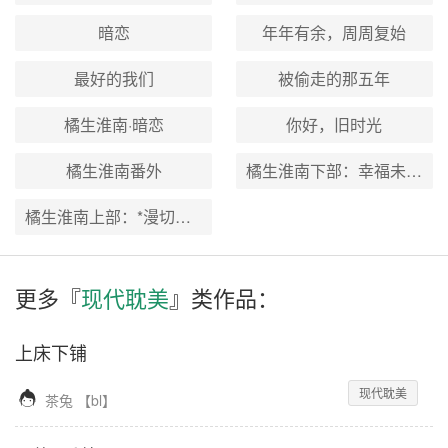
暗恋
年年有余，周周复始
最好的我们
被偷走的那五年
橘生淮南·暗恋
你好，旧时光
橘生淮南番外
橘生淮南下部：幸福未必回头是岸
橘生淮南上部：*漫切忌狗尾续貂
更多『
现代耽美
』类作品：
上床下铺
现代耽美

茶兔
【
bl
】