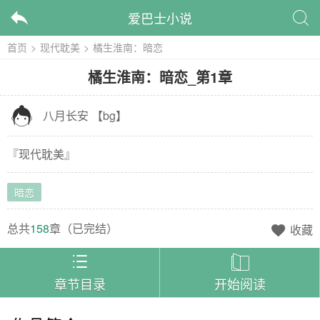
爱巴士小说


首页
>
现代耽美
>
橘生淮南：暗恋
橘生淮南：暗恋
_
第1章

八月长安
【
bg
】
『
现代耽美
』
暗恋
总共
158
章（
已完结
）
收藏



章节目录
开始阅读