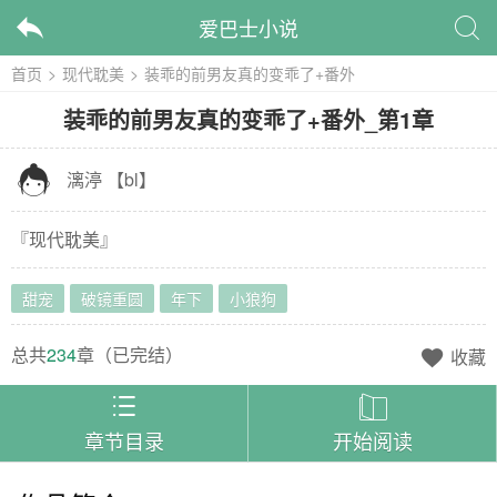
爱巴士小说


首页
>
现代耽美
>
装乖的前男友真的变乖了+番外
装乖的前男友真的变乖了+番外
_
第1章

漓渟
【
bl
】
『
现代耽美
』
甜宠
破镜重圆
年下
小狼狗
总共
234
章（
已完结
）
收藏



章节目录
开始阅读