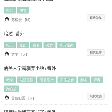
暗恋
甜文
现代耽美

苏橘漫
【
bl
】
暗述+番外
暗恋
校园
青春
美食
情有独钟
现代耽美

丈步
【
bl
】
病美人学霸驯养小狼+番外
暗恋
破镜重圆
阴差阳错
天作之合
励志
青春
狗血虐
现代耽美

蔷薇照雪
【
bl
】
结错婚后我离不掉了+番外