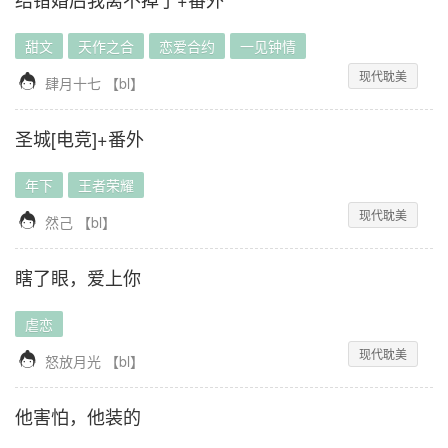
甜文
天作之合
恋爱合约
一见钟情
现代耽美

肆月十七
【
bl
】
圣城[电竞]+番外
年下
王者荣耀
现代耽美

然己
【
bl
】
瞎了眼，爱上你
虐恋
现代耽美

怒放月光
【
bl
】
他害怕，他装的