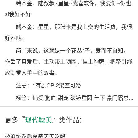
端木金：陆叔叔~星星~我喜欢你，我爱你~你也
ai我好不好
端木金：星星，那张卡是我上交的生活费，我很
好养哒。
简单来说，这就是一个花丛*子，爱而不自知。
作丢了真爱后，主动带上项圈，挂上狗牌，把牵引绳
放到爱人手中的故事。
注意：1有副CP 2架空可婚
标签：纯爱 狗血 甜宠 破镜重圆 年下 豪门霸总...
更多『
现代耽美
』类作品：
被迫协议后总裁天天吃醋