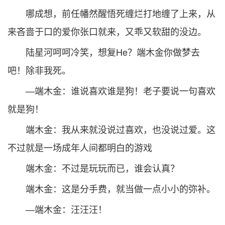
哪成想，前任幡然醒悟死缠烂打地缠了上来，从
来吝啬于口的爱你张口就来，又乖又软甜的没边。
陆星河呵呵冷笑，想复He？端木金你做梦去
吧！除非我死。
—端木金：谁说喜欢谁是狗！老子要说一句喜欢
就是狗！
端木金：我从来就没说过喜欢，也没说过爱。这
不过就是一场成年人间都明白的游戏
端木金：不过是玩玩而已，谁会认真？
端木金：这是分手费，就当做一点小小的弥补。
—端木金：汪汪汪！