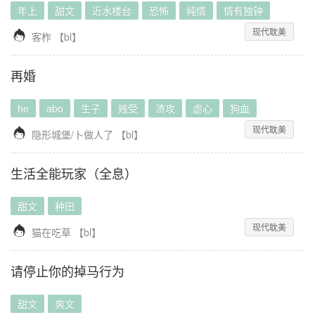
年上
甜文
近水楼台
恐怖
纯情
情有独钟
现代耽美

客柞
【
bl
】
再婚
he
abo
生子
贱受
渣攻
虐心
狗血
现代耽美

隐形城堡/卜做人了
【
bl
】
生活全能玩家（全息）
甜文
种田
现代耽美

猫在吃草
【
bl
】
请停止你的掉马行为
甜文
爽文