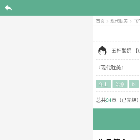

首页
>
现代耽美
>
飞

五杯酸奶
【
b
『
现代耽美
』
年上
治愈
bl
总共
34
章（
已完结