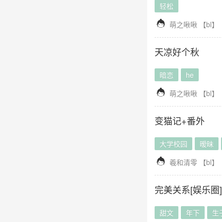
轻松

萌之啾啾
【
bl
】
天凉好个秋
暗恋
he

萌之啾啾
【
bl
】
变猫记+番外
大学校园
暧昧

羲和清零
【
bl
】
完美关系[娱乐圈
甜文
年下
生