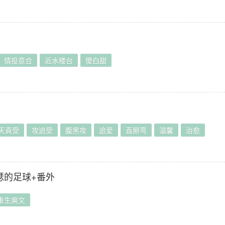
情投意合
近水楼台
傻白甜
天真受
攻追受
腹黑攻
追爱
直掰弯
温馨
治愈
瑟的足球+番外
重生爽文