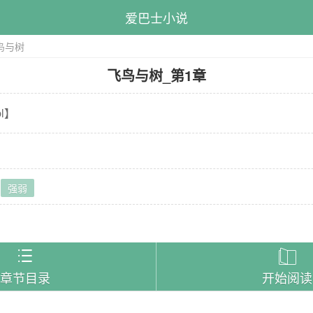
爱巴士小说
鸟与树
飞鸟与树
_
第1章
l
】
强弱
）


章节目录
开始阅读