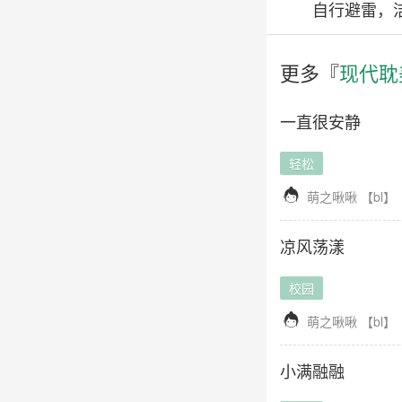
自行避雷，洁
更多『
现代耽
一直很安静
轻松

萌之啾啾
【
bl
】
凉风荡漾
校园

萌之啾啾
【
bl
】
小满融融