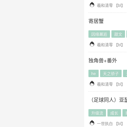

羲和清零
【
bl
】
寄居蟹
因缘邂逅
甜文

羲和清零
【
bl
】
独角兽+番外
he
天之骄子

羲和清零
【
bl
】
（足球同人）亚
升级流
成长

一世执白
【
bl
】