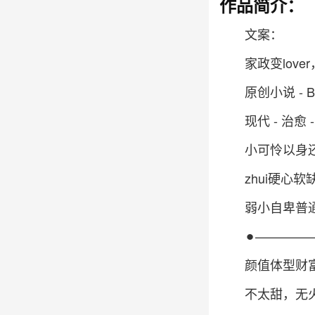
作品简介：
文案：
家政变lov
原创小说 - B
现代 - 治愈 
小可怜以身
zhui硬心
弱小自卑普通
⚫︎————
颜值体型财
不太甜，无