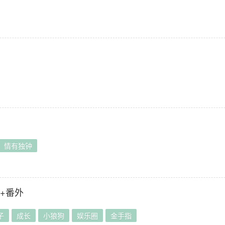
情有独钟
]+番外
子
成长
小狼狗
娱乐圈
金手指