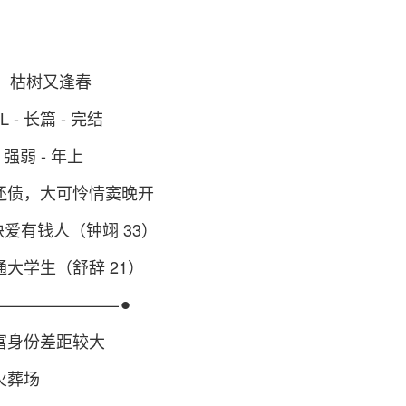
er，枯树又逢春
L - 长篇 - 完结
- 强弱 - 年上
还债，大可怜情窦晚开
软缺爱有钱人（钟翊 33）
大学生（舒辞 21）
————————⚫︎
富身份差距较大
火葬场