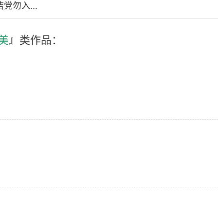
党勿入...
美
』类作品：